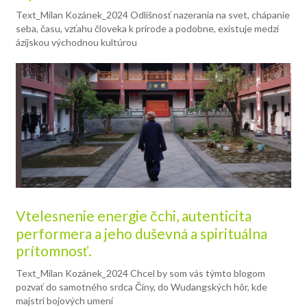
Text_Milan Kozánek_2024 Odlišnosť nazerania na svet, chápanie
seba, času, vzťahu človeka k prírode a podobne, existuje medzi
ázijskou východnou kultúrou
Vtelesnenie energie čchi, autenticita
performera a jeho duševná a spirituálna
prítomnosť.
Text_Milan Kozánek_2024 Chcel by som vás týmto blogom
pozvať do samotného srdca Číny, do Wudangských hôr, kde
majstri bojových umení