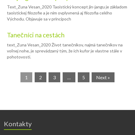
Text_Zuna Vesan_2020 Taoistický koncept jin-jangu je základom
taoistickej filozofie a je ním ovplyvnená aj filozofia celého
Východu. Objavuje sa v princípoch
Tanečníci na cestách
text_Zuna Vesan_2020 Život tanečníkov, najmä tanečníkov na
voľnej nohe, je sprevádzaný tým, že ich kufor je vlastne stále v
pohotovosti.
1
2
3
…
5
Next »
Kontakty