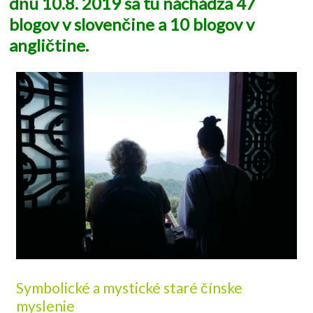
dňu 10.8. 2019 sa tu náchádza 47
blogov v slovenčine a 10 blogov v
angličtine.
Symbolické a mystické staré čínske
myslenie