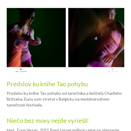
Predslov ku knihe Tao pohybu
Predslov ku knihe Tao pohybu od tanečníka a liečiteľa Charlieho
Brittaina Zunu som stretol v Belgicku na medzinárodnom
tanečnom festivale,
Niečo bez moxy nejde vyriešiť
text_Zuna Vesan_2021 Pred časom prišla ku mne na ošetrenie