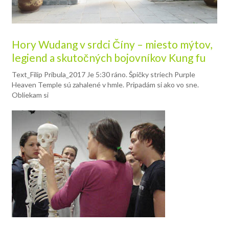
Hory Wudang v srdci Číny – miesto mýtov,
legiend a skutočných bojovníkov Kung fu
Text_Filip Pribula_2017 Je 5:30 ráno. Špičky striech Purple
Heaven Temple sú zahalené v hmle. Pripadám si ako vo sne.
Obliekam si