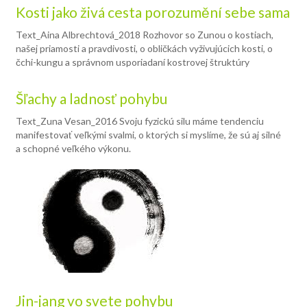
Kosti jako živá cesta porozumění sebe sama
Text_Aina Albrechtová_2018 Rozhovor so Zunou o kostiach,
našej priamosti a pravdivosti, o obličkách vyživujúcich kosti, o
čchi-kungu a správnom usporiadaní kostrovej štruktúry
Šľachy a ladnosť pohybu
Text_Zuna Vesan_2016 Svoju fyzickú silu máme tendenciu
manifestovať veľkými svalmi, o ktorých si myslíme, že sú aj silné
a schopné veľkého výkonu.
Jin-jang vo svete pohybu