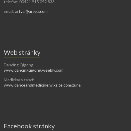
telefón: 00421 915 052 833
email:
artyci@artyci.com
Web stránky
Dancing Qigong:
www.dancingqigong.weebly.com
Medicína v tanci:
www.danceandmedicine.wixsite.com/zuna
Facebook stránky