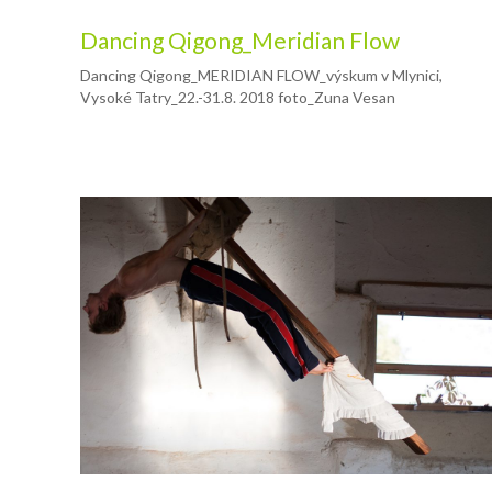
Dancing Qigong_Meridian Flow
Dancing Qigong_MERIDIAN FLOW_výskum v Mlynici,
Vysoké Tatry_22.-31.8. 2018 foto_Zuna Vesan