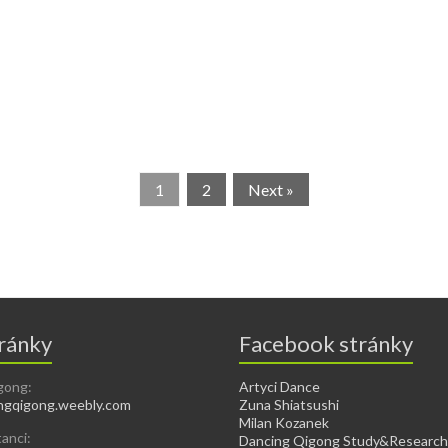
1
2
Next »
ránky
Facebook stránky
gong:
Artyci Dance
gqigong.weebly.com
Zuna Shiatsushi
Milan Kozanek
tanci:
Dancing Qigong Study&Research