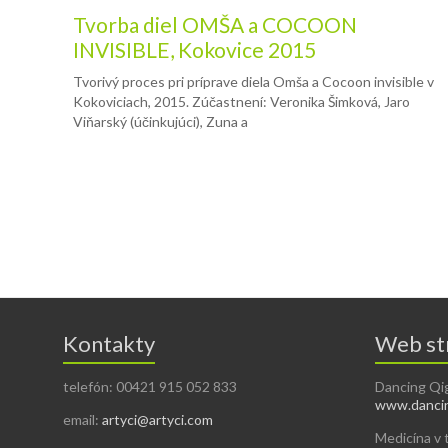
Tvorba diel OMŠA a COCOON
INVISIBLE, Kokovice 2015
Tvorivý proces pri príprave diela Omša a Cocoon invisible v
Kokoviciach, 2015. Zúčastnení: Veronika Šimková, Jaro
Viňarský (účinkujúci), Zuna a
Kontakty
Web st
telefón: 00421 915 052 833
Dancing Qi
www.dancin
email:
artyci@artyci.com
Medicína v 