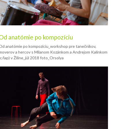
Od anatómie po kompozíciu
Od anatómie po kompozíciu_workshop pre tanečníkov,
moverov a hercov s Milanom Kozánkom a Andrejom Kalinkom
(c/lap) v Žiline_júl 2018 foto_Orsolya