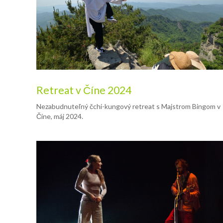
Retreat v Číne 2024
Nezabudnuteľný čchi-kungový retreat s Majstrom Bingom v
Číne, máj 2024.