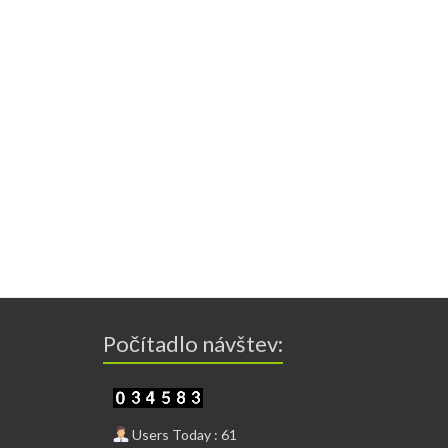
Počítadlo návštev:
Users Today : 61