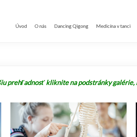
Úvod
O nás
Dancing Qigong
Medicína v tanci
šiu prehľadnosť kliknite na podstránky galérie,