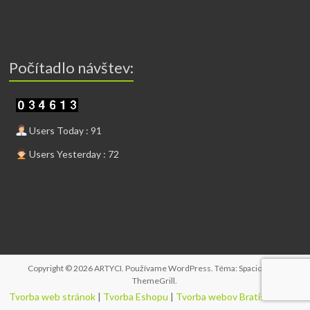
Počítadlo návštev:
Users Today : 91
Users Yesterday : 72
Copyright © 2026
ARTYCI
. Používame
WordPress
. Téma: Spacious od
ThemeGrill
.
Tvorba web stránok
|
Tvorba Eshopu
|
Tvorba webov Bratislava