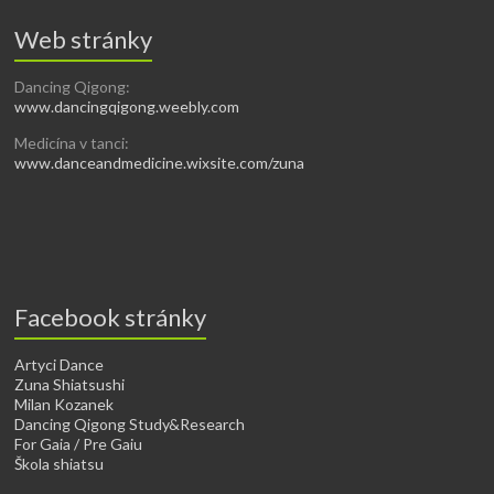
Web stránky
Dancing Qigong:
www.dancingqigong.weebly.com
Medicína v tanci:
www.danceandmedicine.wixsite.com/zuna
Facebook stránky
Artyci Dance
Zuna Shiatsushi
Milan Kozanek
Dancing Qigong Study&Research
For Gaia / Pre Gaiu
Škola shiatsu