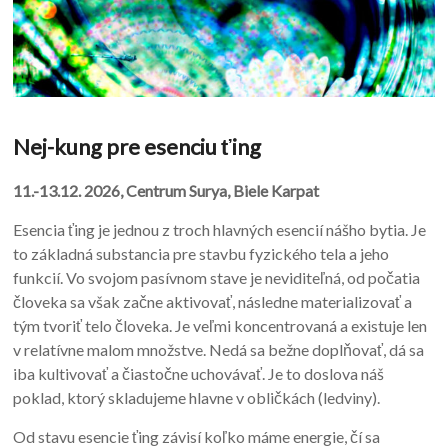
Nej-kung pre esenciu ťing
11.-13.12. 2026, Centrum Surya, Biele Karpat
Esencia ťing je jednou z troch hlavných esencií nášho bytia. Je
to základná substancia pre stavbu fyzického tela a jeho
funkcií. Vo svojom pasívnom stave je neviditeľná, od počatia
človeka sa však začne aktivovať, následne materializovať a
tým tvoriť telo človeka. Je veľmi koncentrovaná a existuje len
v relatívne malom množstve. Nedá sa bežne doplňovať, dá sa
iba kultivovať a čiastočne uchovávať. Je to doslova náš
poklad, ktorý skladujeme hlavne v obličkách (ledviny).
Od stavu esencie ťing závisí koľko máme energie, čí sa