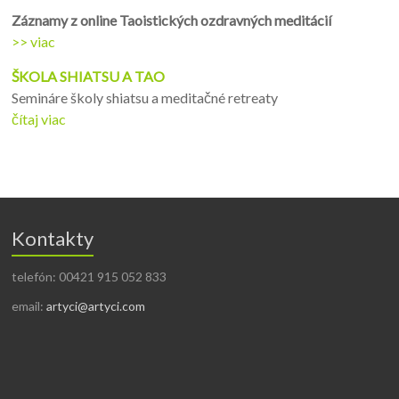
Záznamy z online Taoistických ozdravných meditácií
>> viac
ŠKOLA SHIATSU A TAO
Semináre školy shiatsu a meditačné retreaty
čítaj viac
Kontakty
telefón: 00421 915 052 833
email:
artyci@artyci.com