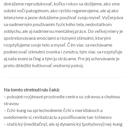
dokážeme reprodukovať, koľko rokov sa dožijeme, ako sme
odolní voči patogénom, ako rýchlo regenerujeme, ale aj ako
intenzívne a jasne dokážeme používať svoju myseľ. Vyčerpáva
sa nadmerným používaním fyzického tela, nedostatkom
oddychu, ale aj nadmierou mentálnej práce. Do veľkej miery je
spotrebovávaná emóciami a rôznymi stimulmi, ktorými
rozptyľujeme svoje telo a myseľ. Čím viac sa nechávame
podnecovať stimulmi zvonka i zvnútra, tým viac sa rozptyľuje
aj naše esencia ťing a tým ju strácame. Pre jej uchovávanie je
preto dôležité kultivovať vnútorný pokoj.
Na tomto stretnutí nás čaká:
– pokojné rozjímavé prostredie centra so zdravou a chutnou
stravou
– čchi-kung na spriechodnenie čchi v meridiánoch a
uvedomenie si, revitalizáciu a posilňovanie tan-tchienov
– statický (meditačný), ale aj dynamický (pohybový) nej-kung