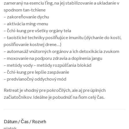
zameraný na esenciu ťing, na jej stabilizovanie a ukladanie v
spodnom tan-tchiene
– zakoreňovanie dychu
– aktivácia ming-menu
– čchi-kung pre všetky orgány tela
– taoistické techniky posilňujúce imunitu (dýchanie do kostí,
posilňovanie kostnej drene…)
– automasáž vnútorných orgánov a ich detoxikácia zvukom
– moxovanie na podporu zdravia a doplnenia jangu
– metódy vody – metódy rozpúšťania blokád
– čchi-kung pre lepšie zaspávanie
– predvianočný oddychový mód
Retreat je vhodný pre pokročilých, ale aj pre úplných
začiatočníkov. Ideálne je pobudnúť na ňom celý čas.
Dátum / Čas / Rozvrh
piatok