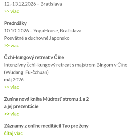
12.-13.12.2026 – Bratislava
>> viac
Prednášky
10.10. 2026 – YogaHouse, Bratislava
Posvätné a duchovné Japonsko
>>
viac
Čchi-kungový retreat v Číne
Intenzívny čchi-kungový retreat s majstrom Bingom v Číne
(Wudang, Fu-čchuan)
máj 2026
>> viac
Zunina nová kniha Múdrosť stromu 1 a 2
a jej prezentácie
>>
viac
Záznamy z online me
ditácii Tao pre ženy
čítaj viac