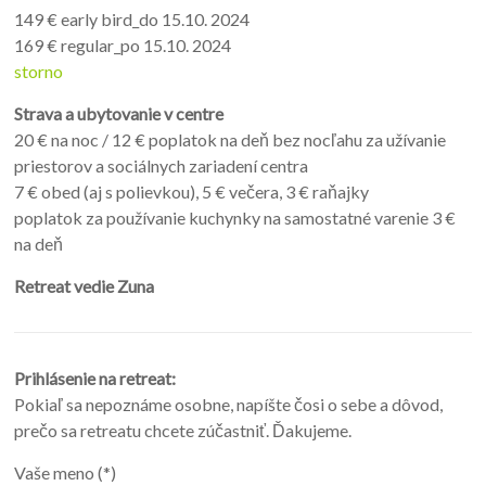
149 € early bird_do 15.10. 2024
169 € regular_po 15.10. 2024
storno
Strava a ubytovanie v centre
20 € na noc / 12 € poplatok na deň bez nocľahu za užívanie
priestorov a sociálnych zariadení centra
7 € obed (aj s polievkou), 5 € večera, 3 € raňajky
poplatok za používanie kuchynky na samostatné varenie 3 €
na deň
Retreat vedie Zuna
Prihlásenie na retreat:
Pokiaľ sa nepoznáme osobne, napíšte čosi o sebe a dôvod,
prečo sa retreatu chcete zúčastniť. Ďakujeme.
Vaše meno (*)