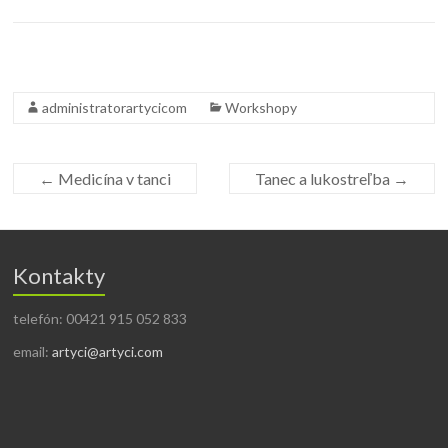
administratorartycicom
Workshopy
←
Medicína v tanci
Tanec a lukostreľba
→
Kontakty
telefón: 00421 915 052 833
email:
artyci@artyci.com