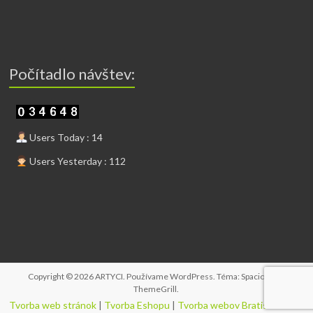
Počítadlo návštev:
Users Today : 14
Users Yesterday : 112
Copyright © 2026
ARTYCI
. Používame
WordPress
. Téma: Spacious od
ThemeGrill
.
Tvorba web stránok
|
Tvorba Eshopu
|
Tvorba webov Bratislava