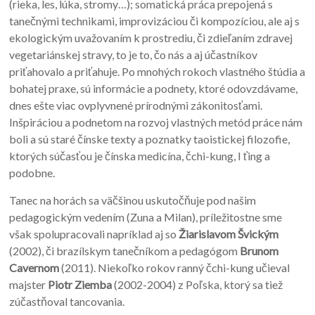
(rieka, les, lúka, stromy…); somatická práca prepojená s
tanečnými technikami, improvizáciou či kompozíciou, ale aj s
ekologickým uvažovaním k prostrediu, či zdieľaním zdravej
vegetariánskej stravy, to je to, čo nás a aj účastníkov
priťahovalo a priťahuje. Po mnohých rokoch vlastného štúdia a
bohatej praxe, sú informácie a podnety, ktoré odovzdávame,
dnes ešte viac ovplyvnené prírodnými zákonitosťami.
Inšpiráciou a podnetom na rozvoj vlastných metód práce nám
boli a sú staré čínske texty a poznatky taoistickej filozofie,
ktorých súčasťou je čínska medicína, čchi-kung, I ťing a
podobne.
Tanec na horách sa väčšinou uskutočňuje pod našim
pedagogickým vedením (Zuna a Milan), príležitostne sme
však spolupracovali napríklad aj so
Ž
iarislavom
Š
vick
ý
m
(2002), či brazílskym tanečníkom a pedagógom
Brunom
Cavernom
(2011). Niekoľko rokov ranný čchi-kung učieval
majster
Piotr Ziemba
(2002-2004) z Poľska, ktorý sa tiež
zúčastňoval tancovania.