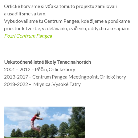
Orlické hory sme si vďaka tomuto projektu zamilovali
a usadili sme sa tam.
Vybudovali sme tu Centrum Pangea, kde žijeme a ponúkame
priestor k tvorbe, vzdelávaniu, cvičeniu, oddychu a terapiám.
Pozri Centrum Pangea
Uskutočnené letné školy Tanec na horách
2001 – 2012 – Pěčín, Orlické hory
2013-2017 – Centrum Pangea Meetingpoint, Orlické hory
2018-2022 – Mlynica, Vysoké Tatry