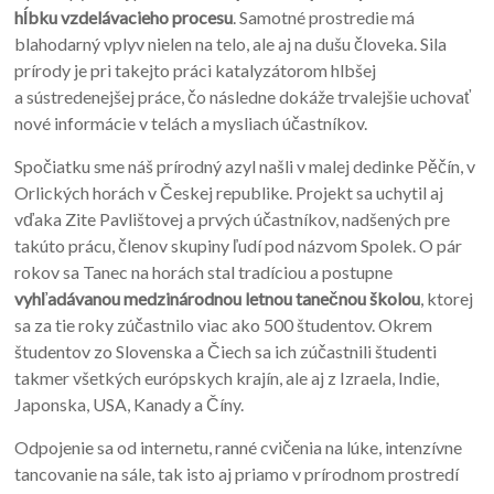
h
ĺ
bku vzdel
á
vacieho procesu
. Samotné prostredie má
blahodarný vplyv nielen na telo, ale aj na dušu človeka. Sila
prírody je pri takejto práci katalyzátorom hlbšej
a sústredenejšej práce, čo následne dokáže trvalejšie uchovať
nové informácie v telách a mysliach účastníkov.
Spočiatku sme náš prírodný azyl našli v malej dedinke Pěčín, v
Orlických horách v Českej republike. Projekt sa uchytil aj
vďaka Zite Pavlištovej a prvých účastníkov, nadšených pre
takúto prácu, členov skupiny ľudí pod názvom Spolek. O pár
rokov sa Tanec na horách stal tradíciou a postupne
vyh
ľ
ad
á
vanou medzin
á
rodnou letnou tane
č
nou
š
kolou
, ktorej
sa za tie roky zúčastnilo viac ako 500 študentov. Okrem
študentov zo Slovenska a Čiech sa ich zúčastnili študenti
takmer všetkých európskych krajín, ale aj z Izraela, Indie,
Japonska, USA, Kanady a Číny.
Odpojenie sa od internetu, ranné cvičenia na lúke, intenzívne
tancovanie na sále, tak isto aj priamo v prírodnom prostredí