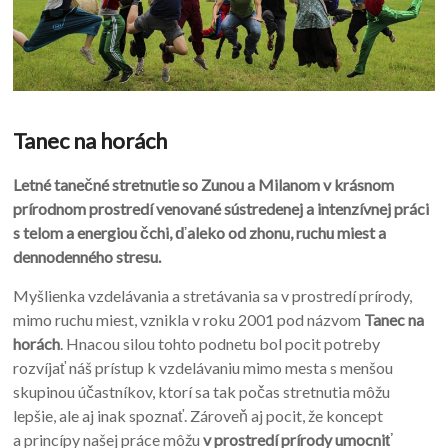
Tanec na horách
Letné tanečné stretnutie so Zunou a Milanom v krásnom
prírodnom prostredí venované sústredenej a intenzívnej práci
s telom a energiou čchi, ďaleko od zhonu, ruchu miest a
dennodenného stresu.
Myšlienka vzdelávania a stretávania sa v prostredí prírody,
mimo ruchu miest, vznikla v roku 2001 pod názvom
Tanec na
horách
. Hnacou silou tohto podnetu bol pocit potreby
rozvíjať náš prístup k vzdelávaniu mimo mesta s menšou
skupinou účastníkov, ktorí sa tak počas stretnutia môžu
lepšie, ale aj inak spoznať. Zároveň aj pocit, že koncept
a princípy našej práce môžu
v prostredí prírody umocni
ť