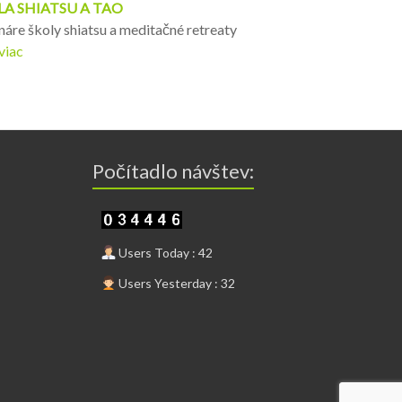
LA SHIATSU A TAO
áre školy shiatsu a meditačné retreaty
 viac
Počítadlo návštev:
Users Today : 42
Users Yesterday : 32