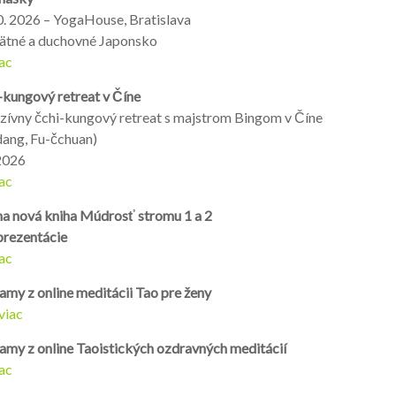
0. 2026 – YogaHouse, Bratislava
ätné a duchovné Japonsko
ac
-kungový retreat v Číne
nzívny čchi-kungový retreat s majstrom Bingom v Číne
ang, Fu-čchuan)
2026
ac
na nová kniha Múdrosť stromu 1 a 2
 prezentácie
ac
amy z online me
ditácii Tao pre ženy
 viac
amy z online Taoistických ozdravných meditácií
ac