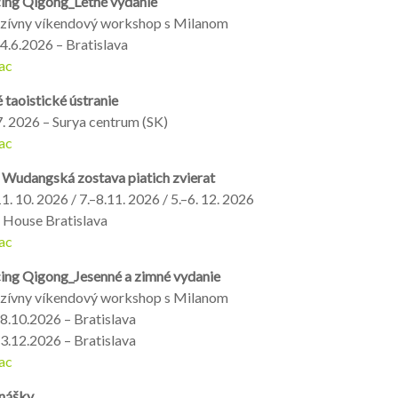
ing Qigong_Letné vydanie
nzívny víkendový workshop s Milanom
4.6.2026 – Bratislava
ac
 taoistické ústranie
7. 2026 – Surya centrum (SK)
ac
a Wudangská zostava piatich zvierat
1. 10. 2026 / 7.–8.11. 2026 / 5.–6. 12. 2026
 House Bratislava
ac
ing Qigong_Jesenné a zimné vydanie
nzívny víkendový workshop s Milanom
8.10.2026 – Bratislava
3.12.2026 – Bratislava
ac
nášky