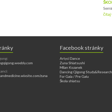
ŠKO
Semin
čítaj
ránky
Facebook stránky
gong:
Artyci Dance
gqigong.weebly.com
Zuna Shiatsushi
Milan Kozanek
tanci:
Dancing Qigong Study&Research
ndmedicine.wixsite.com/zuna
For Gaia / Pre Gaiu
Škola shiatsu