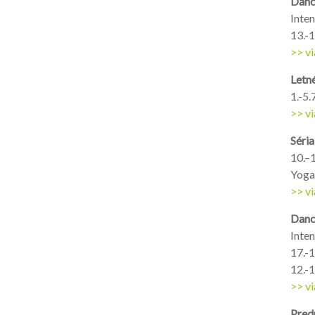
Danc
Inte
13.-1
>> vi
Letné
1.-5.
>> vi
Séri
10.–1
Yoga
>> vi
Danc
Inte
17.-1
12.-1
>> vi
Pred