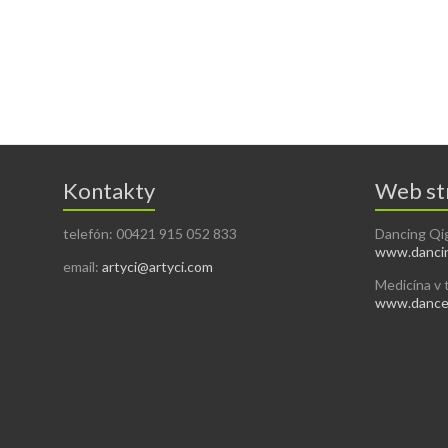
Kontakty
Web st
telefón: 00421 915 052 833
Dancing Qi
www.dancin
email:
artyci@artyci.com
Medicína v 
www.dancea