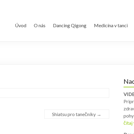
Úvod
O nás
Dancing Qigong
Medicína v tanci
Nad
VID
Pripr
zdrav
Shiatsu pro tanečníky
→
pohyb
čítaj