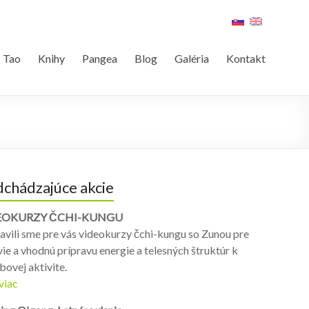
Tao
Knihy
Pangea
Blog
Galéria
Kontakt
chádzajúce akcie
EOKURZY ČCHI-KUNGU
avili sme pre vás videokurzy čchi-kungu so Zunou pre
ie a vhodnú prípravu energie a telesných štruktúr k
ovej aktivite.
 viac