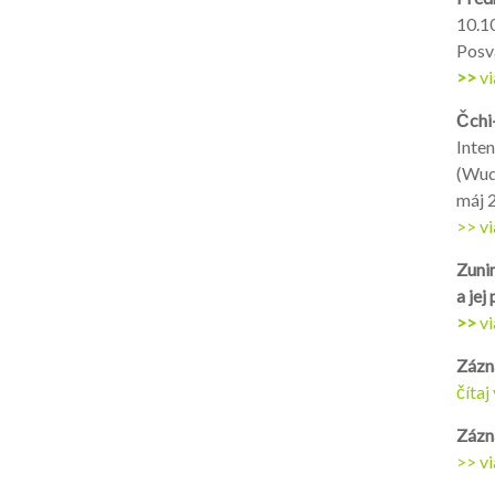
10.1
Posv
>>
vi
Čchi
Inte
(Wud
máj 
>> vi
Zuni
a jej
>>
vi
Zázn
čítaj
Zázn
>> vi