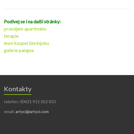
Podívej se i na další stránky:
pronájem apartmánu
terapie
lesní koupel šinrinjoku
galerie pangea
Kontakty
telefón: 00421 915 052 833
email:
artyci@artyci.com