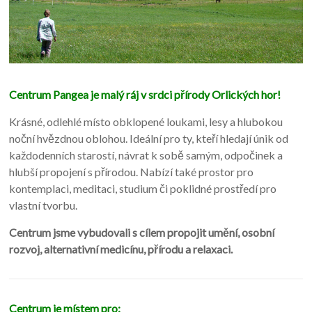
Centrum Pangea je malý ráj v srdci přírody Orlických hor!
Krásné, odlehlé místo obklopené loukami, lesy a hlubokou
noční hvězdnou oblohou. Ideální pro ty, kteří hledají únik od
každodenních starostí, návrat k sobě samým, odpočinek a
hlubší propojení s přírodou. Nabízí také prostor pro
kontemplaci, meditaci, studium či poklidné prostředí pro
vlastní tvorbu.
Centrum jsme vybudovali s cílem propojit umění, osobní
rozvoj, alternativní medicínu, přírodu a relaxaci.
Centrum je místem pro: