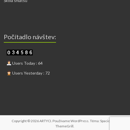
Škola shiatsu
Počítadlo návštev:
Users Today : 64
Users Yesterday : 72
Copyright © 2026
ARTYCI
. Používame
WordPress
. Téma: Spacious od
ThemeGrill
.