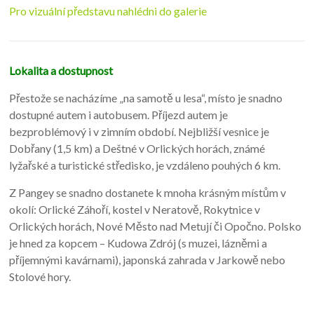
Pro vizuální představu nahlédni do galerie
Lokalita a dostupnost
Přestože se nacházíme „na samotě u lesa“, místo je snadno
dostupné autem i autobusem. Příjezd autem je
bezproblémový i v zimním období. Nejbližší vesnice je
Dobřany (1,5 km) a Deštné v Orlických horách, známé
lyžařské a turistické středisko, je vzdáleno pouhých 6 km.
Z Pangey se snadno dostanete k mnoha krásným místům v
okolí: Orlické Záhoří, kostel v Neratově, Rokytnice v
Orlických horách, Nové Město nad Metují či Opočno. Polsko
je hned za kopcem – Kudowa Zdrój (s muzei, lázněmi a
příjemnými kavárnami), japonská zahrada v Jarkowě nebo
Stolové hory.