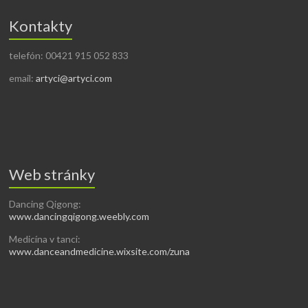
Kontakty
telefón: 00421 915 052 833
email:
artyci@artyci.com
Web stránky
Dancing Qigong:
www.dancingqigong.weebly.com
Medicína v tanci:
www.danceandmedicine.wixsite.com/zuna