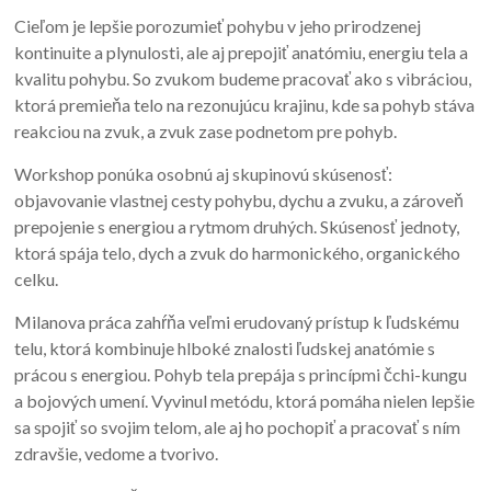
Cieľom je lepšie porozumieť pohybu v jeho prirodzenej
kontinuite a plynulosti, ale aj prepojiť anatómiu, energiu tela a
kvalitu pohybu. So zvukom budeme pracovať ako s vibráciou,
ktorá premieňa telo na rezonujúcu krajinu, kde sa pohyb stáva
reakciou na zvuk, a zvuk zase podnetom pre pohyb.
Workshop ponúka osobnú aj skupinovú skúsenosť:
objavovanie vlastnej cesty pohybu, dychu a zvuku, a zároveň
prepojenie s energiou a rytmom druhých. Skúsenosť jednoty,
ktorá spája telo, dych a zvuk do harmonického, organického
celku.
Milanova práca zahŕňa veľmi erudovaný prístup k ľudskému
telu, ktorá kombinuje hlboké znalosti ľudskej anatómie s
prácou s energiou. Pohyb tela prepája s princípmi čchi-kungu
a bojových umení. Vyvinul metódu, ktorá pomáha nielen lepšie
sa spojiť so svojim telom, ale aj ho pochopiť a pracovať s ním
zdravšie, vedome a tvorivo.