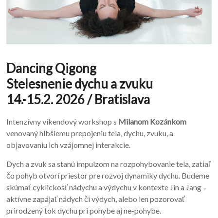
Dancing Qigong
Stelesnenie dychu a zvuku
14.-15.2. 2026 / Bratislava
Intenzívny víkendový workshop s
Milanom Kozánkom
venovaný hlbšiemu prepojeniu tela, dychu, zvuku, a
objavovaniu ich vzájomnej interakcie.
Dych a zvuk sa stanú impulzom na rozpohybovanie tela, zatiaľ
čo pohyb otvorí priestor pre rozvoj dynamiky dychu. Budeme
skúmať cyklickosť nádychu a výdychu v kontexte Jin a Jang –
aktívne zapájať nádych či výdych, alebo len pozorovať
prirodzený tok dychu pri pohybe aj ne-pohybe.