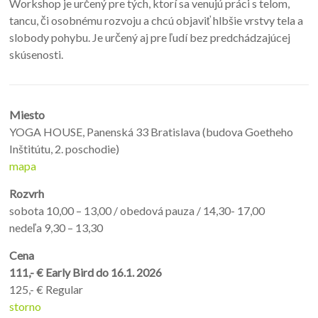
Workshop je určený pre tých, ktorí sa venujú práci s telom,
tancu, či osobnému rozvoju a chcú objaviť hlbšie vrstvy tela a
slobody pohybu. Je určený aj pre ľudí bez predchádzajúcej
skúsenosti.
Miesto
YOGA HOUSE, Panenská 33 Bratislava (budova Goetheho
Inštitútu, 2. poschodie)
mapa
Rozvrh
sobota 10,00 – 13,00 / obedová pauza / 14,30- 17,00
nedeľa 9,30 – 13,30
Cena
111,- € Early Bird do 16.1. 2026
125,- € Regular
storno