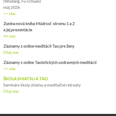
(Wudang, Fu-čchuan)
máj 2026
>> viac
Zunina nová kniha Múdrosť stromu 1 a 2
a jej prezentácie
>>
viac
Záznamy z online me
ditácii Tao pre ženy
čítaj viac
Záznamy z online Taoistických ozdravných meditácií
>> viac
ŠKOLA SHIATSU A TAO
Semináre školy shiatsu a meditačné retreaty
čítaj viac