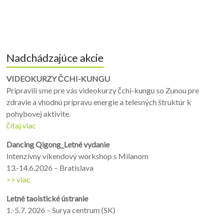
Nadchádzajúce akcie
VIDEOKURZY ČCHI-KUNGU
Pripravili sme pre vás videokurzy čchi-kungu so Zunou pre
zdravie a vhodnú prípravu energie a telesných štruktúr k
pohybovej aktivite.
čítaj viac
Dancing Qigong_Letné vydanie
Intenzívny víkendový workshop s Milanom
13.-14.6.2026 – Bratislava
>> viac
Letné taoistické ústranie
1.-5.7. 2026 – Surya centrum (SK)