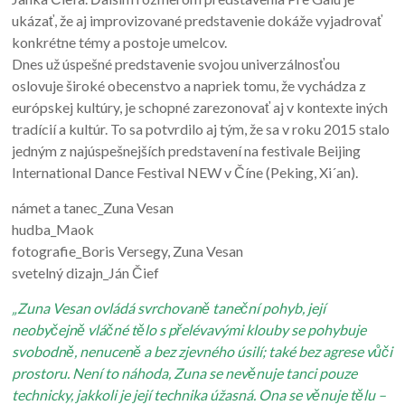
ukázať, že aj improvizované predstavenie dokáže vyjadrovať
konkrétne témy a postoje umelcov.
Dnes už úspešné predstavenie svojou univerzálnosťou
oslovuje široké obecenstvo a napriek tomu, že vychádza z
európskej kultúry, je schopné zarezonovať aj v kontexte iných
tradícií a kultúr. To sa potvrdilo aj tým, že sa v roku 2015 stalo
jedným z najúspešnejších predstavení na festivale Beijing
International Dance Festival NEW v Číne (Peking, Xi´an).
námet a tanec_Zuna Vesan
hudba_Maok
fotografie_Boris Versegy, Zuna Vesan
svetelný dizajn_Ján Čief
„Zuna Vesan ovládá svrchovaně taneční pohyb, její
neobyčejně vláčné tělo s přelévavými klouby se pohybuje
svobodně, nenuceně a bez zjevného úsilí; také bez agrese vůči
prostoru. Není to náhoda, Zuna se nevěnuje tanci pouze
technicky, jakkoli je její technika úžasná. Ona se věnuje tělu –