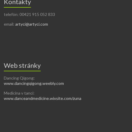
Kontakty
telefón: 00421 915 052 833
email:
artyci@artyci.com
Web stránky
Dancing Qigong:
www.dancingqigong.weebly.com
Medicína v tanci:
www.danceandmedicine.wixsite.com/zuna