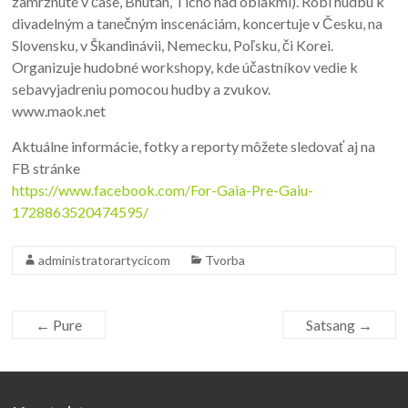
zamrznuté v čase, Bhután, Ticho nad oblakmi). Robí hudbu k
divadelným a tanečným inscenáciám, koncertuje v Česku, na
Slovensku, v Škandinávii, Nemecku, Poľsku, či Korei.
Organizuje hudobné workshopy, kde účastníkov vedie k
sebavyjadreniu pomocou hudby a zvukov.
www.maok.net
Aktuálne informácie, fotky a reporty môžete sledovať aj na
FB stránke
https://www.facebook.com/For-Gaia-Pre-Gaiu-
1728863520474595/
administratorartycicom
Tvorba
←
Pure
Satsang
→