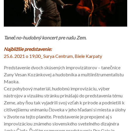
Tanečno-hudobný koncert pre našu Zem.
Najbližšie predstavenie:
25.6. 2021 o 19,00_ Surya Centrum, Biele Karpaty
Predstavenie dvoch skúsených improvizátorov – tanečnice
Zuny Vesan Kozánkovej a hudobníka a multiinštrumentalistu
Maoka.
Cez pohybový materiál, hudobnú improvizáciu, výber
nástrojov a vizuálnu stránku prinášajú do predstavenia tému
Zeme, aby ňou tak vyjadrili svoj vzťah k prírode a podnietili k
citlivejšiemu vnímaniu človeka v jeho hľadaní si miesta a úlohy
v živote na tejto planéte. Predstavenie je prepojené aj s
improvizáciou známeho slovenského svetelného dizajnéra
Janka Čiefa. Ďalším rozmerom predstavenia Pre Gaiu je