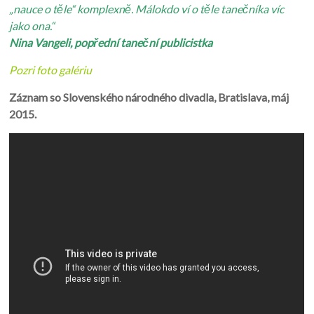
„nauce o těle“ komplexně. Málokdo ví o těle tanečníka víc
jako ona.“
Nina Vangeli, popřední taneční publicistka
Pozri foto galériu
Záznam so Slovenského národného divadla, Bratislava, máj
2015.