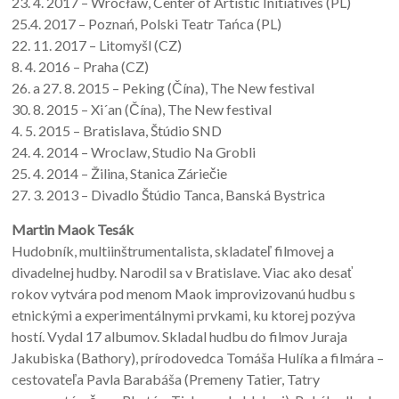
23. 4. 2017 – Wrocław, Center of Artistic Initiatives (PL)
25.4. 2017 – Poznań, Polski Teatr Tańca (PL)
22. 11. 2017 – Litomyšl (CZ)
8. 4. 2016 – Praha (CZ)
26. a 27. 8. 2015 – Peking (Čína), The New festival
30. 8. 2015 – Xi´an (Čína), The New festival
4. 5. 2015 – Bratislava, Štúdio SND
24. 4. 2014 – Wroclaw, Studio Na Grobli
25. 4. 2014 – Žilina, Stanica Záriečie
27. 3. 2013 – Divadlo Štúdio Tanca, Banská Bystrica
Martin Maok Tesák
Hudobník, multiinštrumentalista, skladateľ filmovej a
divadelnej hudby. Narodil sa v Bratislave. Viac ako desať
rokov vytvára pod menom Maok improvizovanú hudbu s
etnickými a experimentálnymi prvkami, ku ktorej pozýva
hostí. Vydal 17 albumov. Skladal hudbu do filmov Juraja
Jakubiska (Bathory), prírodovedca Tomáša Hulíka a filmára –
cestovateľa Pavla Barabáša (Premeny Tatier, Tatry